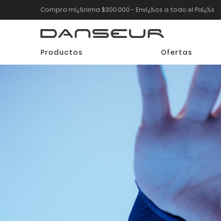
Compra mï¿½nima $300.000 - Envï¿½os a todo el Paï¿½s
Productos
Ofertas