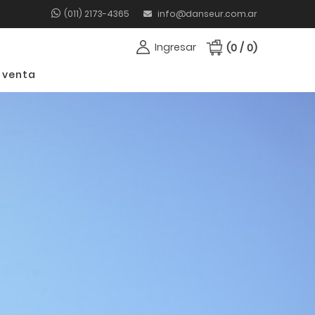
(011) 2173-4365
info@danseur.com.ar
Ingresar
(0 / 0)
 venta