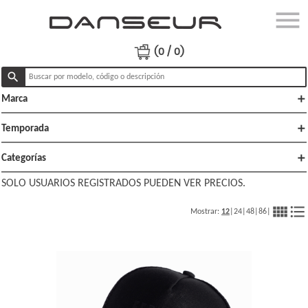
menu
close
Ingresar
(0 / 0)
search
add
Marca
Productos
Ofertas
add
Temporada
Lo
add
Categorías
nuevo
SOLO USUARIOS REGISTRADOS PUEDEN VER PRECIOS.
Polï¿½ticas
view_comfy
format_list_bulleted
Mostrar:
12
|
24
|
48
|
86
|
de venta