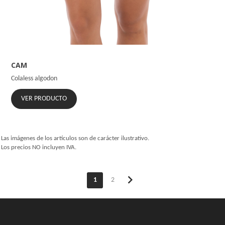
CAM
Colaless algodon
VER PRODUCTO
Las imágenes de los artículos son de carácter ilustrativo.
Los precios NO incluyen IVA.
chevron_right
1
2