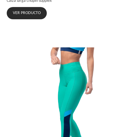
Calza larga chupin supplex
VER PRODUCTO