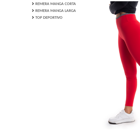
chevron_right
REMERA MANGA CORTA
chevron_right
REMERA MANGA LARGA
chevron_right
TOP DEPORTIVO