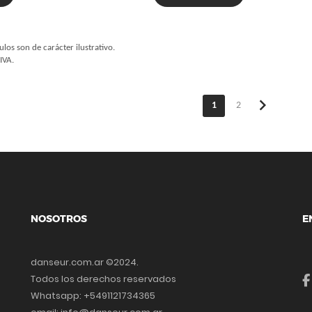
ulos son de carácter ilustrativo.
IVA.
chevron_right
1
2
NOSOTROS
E
danseur.com.ar ©2024.
Todos los derechos reservados
Whatsapp: +5491121734365