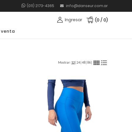
(011) 2173-4365
info@danseur.com.ar
Ingresar
(0 / 0)
 venta
view_comfy
format_list_bulleted
Mostrar:
12
|
24
|
48
|
86
|