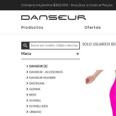
Compra mï¿½nima $300.000 - Envï¿½os a todo el Paï¿½s
Productos
Ofertas
SOLO USUARIOS RE
search
add
Marca
chevron_right
DANSEUR [X]
chevron_right
DANSEUR - ACCESORIOS
chevron_right
DANSEUR HOMBRE
chevron_right
DISCIPLINA.
chevron_right
GLENNA
chevron_right
KENT
chevron_right
SCHNELL
chevron_right
SCHNELL KIDS
chevron_right
URBANO