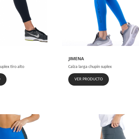
JIMENA
uplex tiro alto
Calza larga chupin suplex
O
VER PRODUCTO