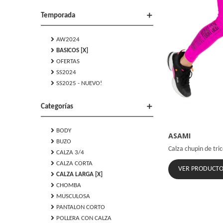
add
Temporada
chevron_right
AW2024
chevron_right
BASICOS [X]
chevron_right
OFERTAS
chevron_right
SS2024
chevron_right
SS2025 - NUEVO!
add
Categorías
chevron_right
BODY
ASAMI
chevron_right
BUZO
Calza chupin de tri
chevron_right
CALZA 3/4
chevron_right
CALZA CORTA
VER PRODUCT
chevron_right
CALZA LARGA [X]
chevron_right
CHOMBA
chevron_right
MUSCULOSA
chevron_right
PANTALON CORTO
chevron_right
POLLERA CON CALZA