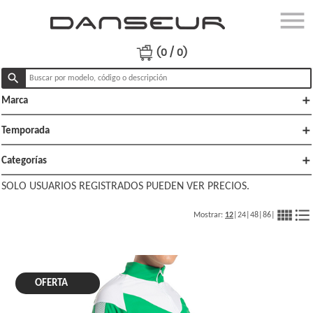
menu
close
Ingresar
(0 / 0)
search
add
Marca
Productos
Ofertas
add
Temporada
Lo
add
Categorías
nuevo
SOLO USUARIOS REGISTRADOS PUEDEN VER PRECIOS.
Polï¿½ticas
view_comfy
format_list_bulleted
Mostrar:
12
|
24
|
48
|
86
|
de venta
OFERTA