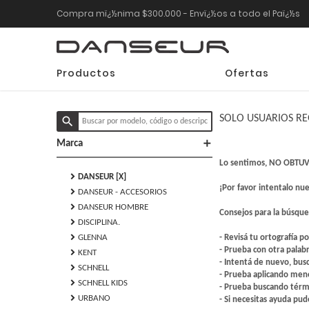
Compra mï¿½nima $300.000 - Envï¿½os a todo el Paï¿½s
Productos
Ofertas
SOLO USUARIOS RE
search
add
Marca
Lo sentimos, NO OBTUVI
chevron_right
DANSEUR [X]
¡Por favor intentalo n
chevron_right
DANSEUR - ACCESORIOS
chevron_right
DANSEUR HOMBRE
Consejos para la búsqu
chevron_right
DISCIPLINA.
chevron_right
GLENNA
- Revisá tu ortografía po
- Prueba con otra palabr
chevron_right
KENT
- Intentá de nuevo, bu
chevron_right
SCHNELL
- Prueba aplicando meno
chevron_right
SCHNELL KIDS
- Prueba buscando térmi
chevron_right
URBANO
- Si necesitas ayuda pu