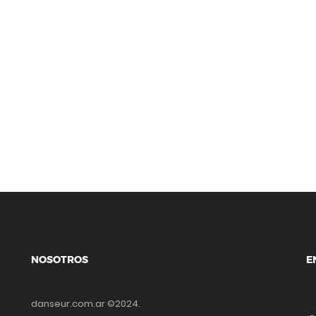
NOSOTROS
E
danseur.com.ar ©2024.