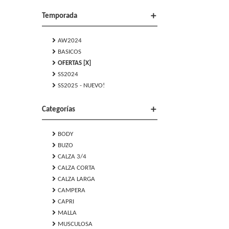
add
Temporada
chevron_right
AW2024
chevron_right
BASICOS
chevron_right
OFERTAS [X]
chevron_right
SS2024
chevron_right
SS2025 - NUEVO!
add
Categorías
chevron_right
BODY
chevron_right
BUZO
chevron_right
CALZA 3/4
chevron_right
CALZA CORTA
chevron_right
CALZA LARGA
chevron_right
CAMPERA
chevron_right
CAPRI
chevron_right
MALLA
chevron_right
MUSCULOSA