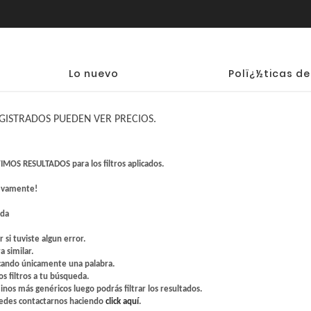
Lo nuevo
Polï¿½ticas de
GISTRADOS PUEDEN VER PRECIOS.
MOS RESULTADOS para los filtros aplicados.
uevamente!
eda
r si tuviste algun error.
a similar.
scando únicamente una palabra.
s filtros a tu búsqueda.
nos más genéricos luego podrás filtrar los resultados.
dedes contactarnos haciendo
click aquí
.