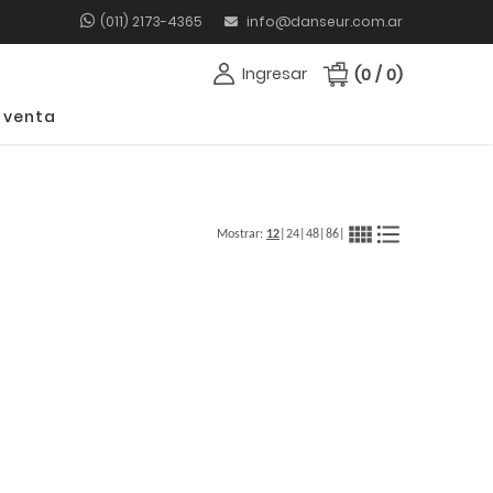
(011) 2173-4365
info@danseur.com.ar
Ingresar
(0 / 0)
 venta
view_comfy
format_list_bulleted
Mostrar:
12
|
24
|
48
|
86
|