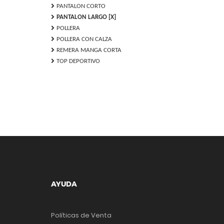
chevron_right
PANTALON CORTO
chevron_right
PANTALON LARGO [X]
chevron_right
POLLERA
chevron_right
POLLERA CON CALZA
chevron_right
REMERA MANGA CORTA
chevron_right
TOP DEPORTIVO
AYUDA
Políticas de Venta