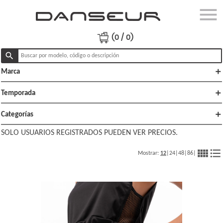
menu
close
Ingresar
(0 / 0)
search
add
Marca
Productos
Ofertas
add
Temporada
Lo
add
Categorías
nuevo
SOLO USUARIOS REGISTRADOS PUEDEN VER PRECIOS.
Polï¿½ticas
view_comfy
format_list_bulleted
Mostrar:
12
|
24
|
48
|
86
|
de venta