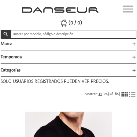
menu
close
Ingresar
(0 / 0)
search
add
Marca
Productos
Ofertas
add
Temporada
Lo
add
Categorías
nuevo
SOLO USUARIOS REGISTRADOS PUEDEN VER PRECIOS.
Polï¿½ticas
view_comfy
format_list_bulleted
Mostrar:
12
|
24
|
48
|
86
|
de venta