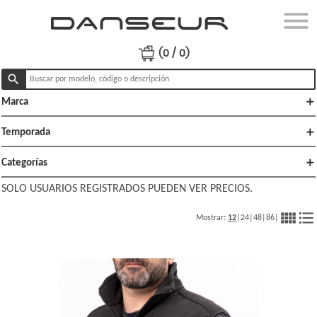
menu
close
Ingresar
(0 / 0)
search
add
Marca
Productos
Ofertas
add
Temporada
Lo
add
Categorías
nuevo
SOLO USUARIOS REGISTRADOS PUEDEN VER PRECIOS.
Polï¿½ticas
view_comfy
format_list_bulleted
Mostrar:
12
|
24
|
48
|
86
|
de venta