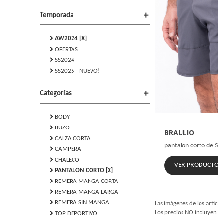
add
Temporada
chevron_right
AW2024 [X]
chevron_right
OFERTAS
chevron_right
SS2024
chevron_right
SS2025 - NUEVO!
add
Categorías
chevron_right
BODY
chevron_right
BUZO
BRAULIO
chevron_right
CALZA CORTA
pantalon corto de 
chevron_right
CAMPERA
chevron_right
CHALECO
VER PRODUCT
chevron_right
PANTALON CORTO [X]
chevron_right
REMERA MANGA CORTA
chevron_right
REMERA MANGA LARGA
chevron_right
REMERA SIN MANGA
Las imágenes de los artíc
chevron_right
Los precios NO incluyen 
TOP DEPORTIVO