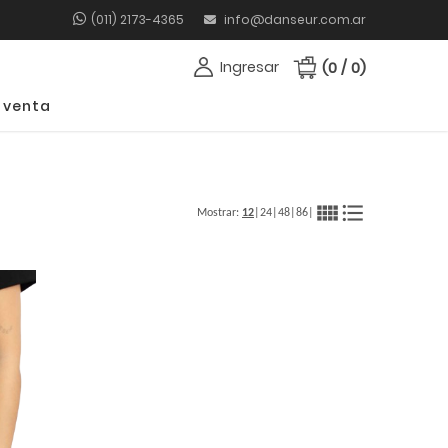
(011) 2173-4365
info@danseur.com.ar
Ingresar
(0 / 0)
 venta
view_comfy
format_list_bulleted
Mostrar:
12
|
24
|
48
|
86
|