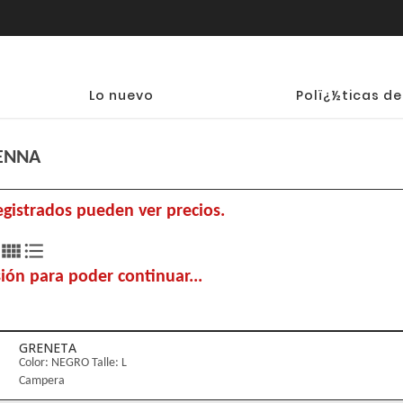
Lo nuevo
Polï¿½ticas de
ENNA
egistrados pueden ver precios.
view_comfy
format_list_bulleted
sión para poder continuar...
GRENETA
Color: NEGRO Talle: L
Campera