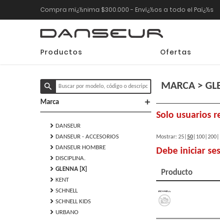
Compra mï¿½nima $300.000 - Envï¿½os a todo el Paï¿½s
Productos
Ofertas
MARCA > GL
search
add
Marca
Solo usuarios r
chevron_right
DANSEUR
chevron_right
DANSEUR - ACCESORIOS
Mostrar:
25
|
50
|
100
|
200
|
chevron_right
DANSEUR HOMBRE
Debe iniciar se
chevron_right
DISCIPLINA.
chevron_right
GLENNA [X]
Producto
chevron_right
KENT
chevron_right
SCHNELL
chevron_right
SCHNELL KIDS
chevron_right
URBANO