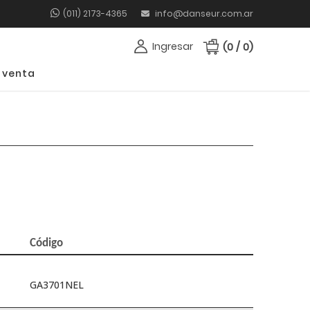
(011) 2173-4365
info@danseur.com.ar
Ingresar
(0 / 0)
 venta
Código
GA3701NEL