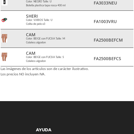
FA3033NEU
Color: NEGRO Talle: U
Botella plastica tapa rosca 400 ml
SHERI
FA1003VRU
Color: VARIOS Talle: U
Colita de pelo x3
CAM
FA2500BEFCM
Color: BEIGE con FUCSIA Talle: M
Colaless algodon
CAM
FA2500BEFCS
Color: BEIGE con FUCSIA Talle: S
Colaless algodon
Las imágenes de los artículos son de carácter ilustrativo.
Los precios NO incluyen IVA.
AYUDA