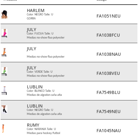
HARLEM
FA1051NEU
Color: NEGRO Talle: U
GORRA
JULY
FA1038FCU
Color: FUCSIA Talle: U
Medias no-show fluo polyester
JULY
FA1038NAU
Medias no-show fluo polyester
JULY
FA1038VEU
Color: VERDE Talle: U
Medias no-show fluo polyester
LUBLIN
FA7549BLU
Color: BLANCO Talle: U
Medias de algodon caña alta
LUBLIN
FA7549NEU
Color: NEGRO Talle: U
Medias de algodon caña alta
RUMY
FA1045NAU
Color: NARANJA Talle: U
Medias para hockey/futbol