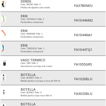
DEREK
FA3780NEU
Color: NEGRO Talle: U
Medias de algodon caña media
ERIK
FA1044AM2
Color: AMARILLO Talle: 2
Pantorrillera compresion
ERIK
FA1044NA1
Color: NARANJA Talle: 1
Pantorrillera compresion
ERIK
FA1044TQ1
Color: TURQUESA Talle: 1
Pantorrillera compresion
VASO TERMICO
FA1055GRS
Color: GRIS Talle: S
Vaso térmico con tapa anti-vuelco
BOTELLA
FA1020BLU
Color: BLANCO Talle: U
Botella plastica con tapa a rosca de 400 ml
BOTELLA
FA3033BLU
Color: BLANCO Talle: U
Botella plastica tapa rosca 400 ml
BOTELLA