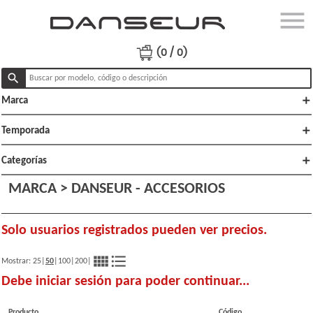
menu
close
Ingresar
(0 / 0)
search
add
Marca
Productos
Ofertas
add
Temporada
Lo
add
Categorías
nuevo
MARCA > DANSEUR - ACCESORIOS
Polï¿½ticas
de venta
Solo usuarios registrados pueden ver precios.
view_comfy
format_list_bulleted
Mostrar:
25
|
50
|
100
|
200
|
Debe iniciar sesión para poder continuar...
Producto
Código