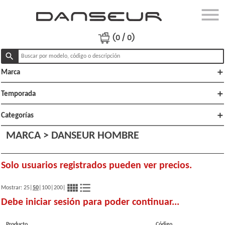
menu
close
Ingresar
(0 / 0)
search
add
Marca
Productos
Ofertas
add
Temporada
Lo
add
Categorías
nuevo
MARCA > DANSEUR HOMBRE
Polï¿½ticas
de venta
Solo usuarios registrados pueden ver precios.
view_comfy
format_list_bulleted
Mostrar:
25
|
50
|
100
|
200
|
Debe iniciar sesión para poder continuar...
Producto
Código