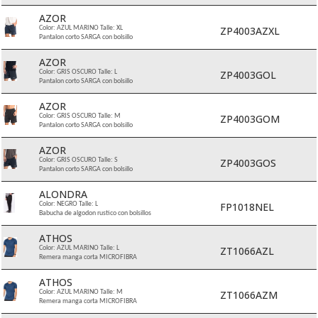
AZOR
ZP4003AZXL
Color: AZUL MARINO Talle: XL
Pantalon corto SARGA con bolsillo
AZOR
ZP4003GOL
Color: GRIS OSCURO Talle: L
Pantalon corto SARGA con bolsillo
AZOR
ZP4003GOM
Color: GRIS OSCURO Talle: M
Pantalon corto SARGA con bolsillo
AZOR
ZP4003GOS
Color: GRIS OSCURO Talle: S
Pantalon corto SARGA con bolsillo
ALONDRA
FP1018NEL
Color: NEGRO Talle: L
Babucha de algodon rustico con bolsillos
ATHOS
ZT1066AZL
Color: AZUL MARINO Talle: L
Remera manga corta MICROFIBRA
ATHOS
ZT1066AZM
Color: AZUL MARINO Talle: M
Remera manga corta MICROFIBRA