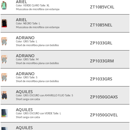
ARIEL
ZT1085VCXL
Color: VERDE CLARO Talle: XL
Musculosa de microfibra con estampa
ARIEL
ZT1085NEL
Color: NEGRO Talle: L
Musculosa de microfibra con estampa
ADRIANO
ZP1033GRL
Color: GRIS Talle: L
Short de microfibra plana con bolsillos
ADRIANO
ZP1033GRM
Color: GRIS Talle: M
Short de microfibra plana con bolsillos
ADRIANO
ZP1033GRS
Color: GRIS Talle: S
Short de microfibra plana con bolsillos
AQUILES
ZP1050GOAXS
Color: GRIS OSCURO con AMARILLO FLUO Talle: S
Short sarga con calza
AQUILES
ZP1050GOVEL
Color: GRIS OSCURO con VERDE Talle: L
Short sarga con calza
AQUILES