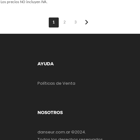
Los precios NO incluyen IVA.
chevron_right
1
2
3
AYUDA
Políticas de Venta
NOSOTROS
danseur.com.ar ©2024.
Todos los derechos reservados