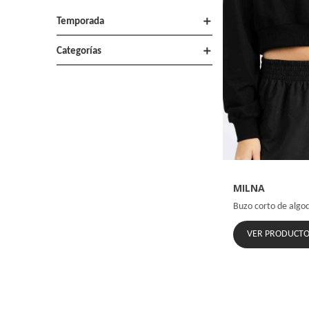
add
Temporada
add
Categorías
MILNA
Buzo corto de algod
VER PRODUCT