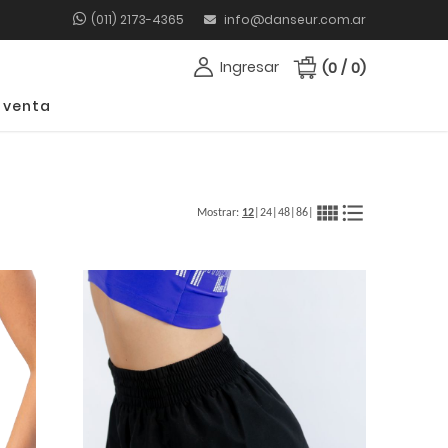
(011) 2173-4365
info@danseur.com.ar
Ingresar
(0 / 0)
 venta
view_comfy
format_list_bulleted
Mostrar:
12
|
24
|
48
|
86
|