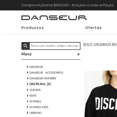
Compra mï¿½nima $300.000 - Envï¿½os a todo el Paï¿½s
Productos
Ofertas
SOLO USUARIOS RE
search
add
Marca
chevron_right
DANSEUR
chevron_right
DANSEUR - ACCESORIOS
chevron_right
DANSEUR HOMBRE
chevron_right
DISCIPLINA. [X]
chevron_right
GLENNA
chevron_right
KENT
chevron_right
SCHNELL
chevron_right
SCHNELL KIDS
chevron_right
URBANO