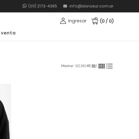
(011) 2173-4365
info@danseur.com.ar
Ingresar
(0 / 0)
 venta
view_comfy
format_list_bulleted
Mostrar:
12
|
24
|
48
|
86
|