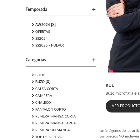
add
Temporada
chevron_right
AW2024 [X]
chevron_right
OFERTAS
chevron_right
SS2024
chevron_right
SS2025 - NUEVO!
add
Categorías
chevron_right
BODY
chevron_right
BUZO [X]
KUL
chevron_right
CALZA CORTA
Buzo microfigra ela
chevron_right
CAMPERA
chevron_right
CHALECO
VER PRODUCT
chevron_right
PANTALON CORTO
chevron_right
REMERA MANGA CORTA
chevron_right
REMERA MANGA LARGA
chevron_right
REMERA SIN MANGA
Las imágenes de los artíc
chevron_right
Los precios NO incluyen 
TOP DEPORTIVO