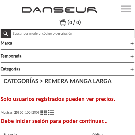
menu
close
Ingresar
(0 / 0)
search
add
Marca
Productos
Ofertas
add
Temporada
Lo
add
Categorías
nuevo
CATEGORÍAS > REMERA MANGA LARGA
Polï¿½ticas
de venta
Solo usuarios registrados pueden ver precios.
view_comfy
format_list_bulleted
Mostrar:
25
|
50
|
100
|
200
|
Debe iniciar sesión para poder continuar...
Producto
Código