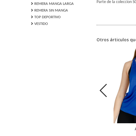
Parte de la coleccion S
chevron_right
REMERA MANGA LARGA
chevron_right
REMERA SIN MANGA
chevron_right
TOP DEPORTIVO
chevron_right
VESTIDO
Otros árticulos qu
PEKIN