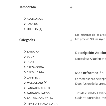
add
Temporada
chevron_right
ACCESORIOS
chevron_right
BASICOS
chevron_right
OFERTAS [X]
Las imágenes de los artíc
Los precios NO incluyen 
add
Categorías
chevron_right
BABUCHA
Descripción Adicio
chevron_right
BODY
Musculosa Algodon c/
chevron_right
BUZO
chevron_right
CALZA CORTA
chevron_right
Mas Información
CALZA LARGA
chevron_right
CAMPERA
Caracteristicas del tej
chevron_right
MUSCULOSA [X]
Descripcion de la prend
chevron_right
PANTALON CORTO
chevron_right
Tips de cuidado: Lavar 
PANTALON LARGO
Cuidar tus prendas Dan
chevron_right
POLLERA CON CALZA
chevron_right
REMERA MANGA CORTA