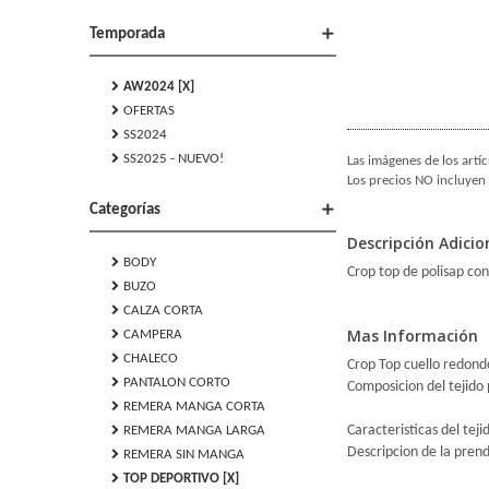
add
Temporada
chevron_right
AW2024 [X]
chevron_right
OFERTAS
chevron_right
SS2024
chevron_right
SS2025 - NUEVO!
Las imágenes de los artíc
Los precios NO incluyen 
add
Categorías
Descripción Adicio
chevron_right
BODY
Crop top de polisap con
chevron_right
BUZO
chevron_right
CALZA CORTA
chevron_right
Mas Información
CAMPERA
chevron_right
CHALECO
Crop Top cuello redondo
chevron_right
PANTALON CORTO
Composicion del tejido
chevron_right
REMERA MANGA CORTA
chevron_right
Caracteristicas del tej
REMERA MANGA LARGA
Descripcion de la prend
chevron_right
REMERA SIN MANGA
chevron_right
TOP DEPORTIVO [X]